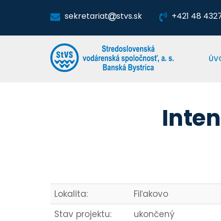
sekretariat
stvs.sk
+421 48 4327 
ÚV
Inten
Lokalita:
Fiľakovo
Stav projektu:
ukončený