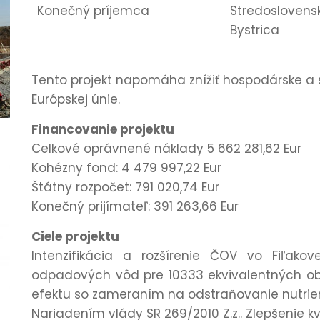
Konečný príjemca
Stredoslovensk
Bystrica
Tento projekt napomáha znížiť hospodárske a 
Európskej únie.
Financovanie projektu
Celkové oprávnené náklady 5 662 281,62 Eur
Kohézny fond: 4 479 997,22 Eur
Štátny rozpočet: 791 020,74 Eur
Konečný prijímateľ: 391 263,66 Eur
Ciele projektu
Intenzifikácia a rozšírenie ČOV vo Fiľakov
odpadových vôd pre 10333 ekvivalentných oby
efektu so zameraním na odstraňovanie nutrien
Nariadením vlády SR 269/2010 Z.z.. Zlepšenie 