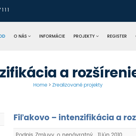
1 1 1
Pre nahlasovanie
odkanalizovania, tlaku a 
vodomerov, fakturá
OD
O NÁS
INFORMÁCIE
PROJEKTY
REGISTER
St
spoločnosť:
zifikácia a rozšíren
Home
>
Zrealizované projekty
Fiľakovo – intenzifikácia a ro
Podpis Zmluvy o nenávratný
11.jún 2010