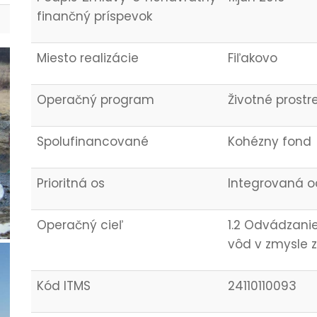
finančný príspevok
Miesto realizácie
Fiľakovo
Operačný program
Životné prostr
Spolufinancované
Kohézny fond
Prioritná os
Integrovaná o
Operačný cieľ
1.2 Odvádzani
vôd v zmysle z
Kód ITMS
24110110093