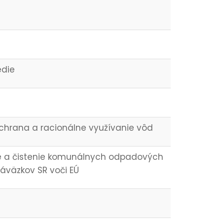
edie
chrana a racionálne využívanie vôd
e a čistenie komunálnych odpadových
áväzkov SR voči EÚ