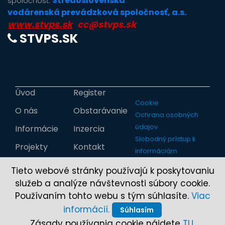
Stredoslovenská
spoločnosť:
vodárenská prevádzková spoločnosť, a.s.
www.stvps.sk
cc@stvps.sk
STVPS.SK
Úvod
Register
Cookie
O nás
Obstarávanie
Ochrana osobných
údajov
Informácie
Inzercia
Slobodný prístup k
Projekty
Kontakt
informáciám
Tieto webové stránky používajú k poskytovaniu
služeb a analýze návštevnosti súbory cookie.
Používaním tohto webu s tým súhlasíte.
Viac
informácií.
Súhlasím
Zásady používania cookie nájdete
TU
.
Copyright © 2017-2026 StVS, a.s.