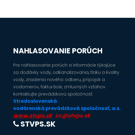
NAHLASOVANIE PORÚCH
Pre nahlasovanie porúch a informácie týkajúce
sa dodávky vody, odkanalizovania, tlaku a kvality
vody, zriadenia nového odberu, prípojok a
vodomerov, fakturácie, zmluvných vzťahov
kontaktujte prevádzkovú spoločnosť:
Stredoslovenská
vodárenská prevádzková spoločnosť, a.s.
www.stvps.sk
cc@stvps.sk
STVPS.SK