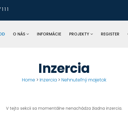
1 1 1
Pre nahlasovanie
odkanalizovania, tlaku a 
vodomerov, fakturá
OD
O NÁS
INFORMÁCIE
PROJEKTY
REGISTER
St
spoločnosť:
Inzercia
Home
>
Inzercia
>
Nehnuteľný majetok
V tejto sekcii sa momentálne nenachádza žiadna inzercia.