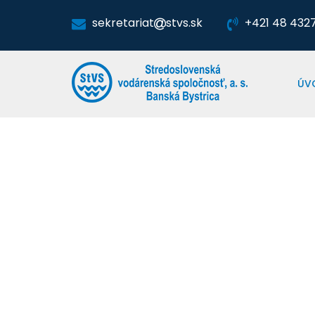
sekretariat
stvs.sk
+421 48 4327 
ÚV