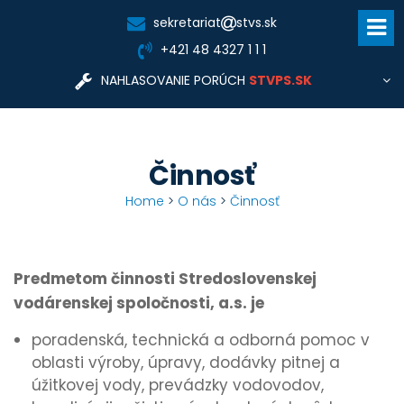
sekretariat
stvs.sk
+421 48 4327 1 1 1
NAHLASOVANIE PORÚCH
STVPS.SK
Pre nahlasovanie porúch a informácie týkajúce sa
dodávky vody, odkanalizovania, tlaku a kvality vody,
zriadenia nového odberu, prípojok a vodomerov,
fakturácie, zmluvných vzťahov kontaktujte prevádzkovú
Činnosť
Stredoslovenská
spoločnosť:
vodárenská prevádzková spoločnosť, a.s.
Home
>
O nás
>
Činnosť
www.stvps.sk
cc@stvps.sk
STVPS.SK
Predmetom činnosti Stredoslovenskej
vodárenskej spoločnosti, a.s. je
poradenská, technická a odborná pomoc v
oblasti výroby, úpravy, dodávky pitnej a
úžitkovej vody, prevádzky vodovodov,