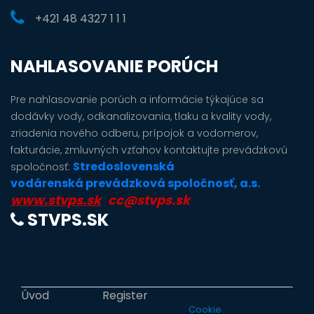
+421 48 4327 1 1 1
NAHLASOVANIE PORÚCH
Pre nahlasovanie porúch a informácie týkajúce sa
dodávky vody, odkanalizovania, tlaku a kvality vody,
zriadenia nového odberu, prípojok a vodomerov,
fakturácie, zmluvných vzťahov kontaktujte prevádzkovú
Stredoslovenská
spoločnosť:
vodárenská prevádzková spoločnosť, a.s.
www.stvps.sk
cc@stvps.sk
STVPS.SK
Úvod
Register
Cookie