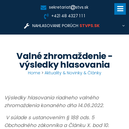
sekretariat
stvs.sk
+421 48 4327 1 1 1
NAHLASOVANIE PORÚCH
STVPS.SK
Pre nahlasovanie porúch a informácie týkajúce sa
dodávky vody, odkanalizovania, tlaku a kvality vody,
zriadenia nového odberu, prípojok a vodomerov,
fakturácie, zmluvných vzťahov kontaktujte prevádzkovú
Valné zhromaždenie -
Stredoslovenská
spoločnosť:
vodárenská prevádzková spoločnosť, a.s.
výsledky hlasovania
www.stvps.sk
cc@stvps.sk
Home
>
Aktuality & Novinky & Články
STVPS.SK
Výsledky hlasovania riadneho valného
zhromaždenia konaného dňa 14.06.2022.
V súlade s ustanovením § 188 ods. 5
Obchodného zákonníka a Článku X. bod 10.