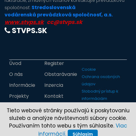
fakturácie, zmluvných vzťahov kontaktujte prevádzkovú
Stredoslovenská
spoločnosť:
vodárenská prevádzková spoločnosť, a.s.
www.stvps.sk
cc@stvps.sk
STVPS.SK
Úvod
Register
Cookie
O nás
Obstarávanie
Ochrana osobných
údajov
Informácie
Inzercia
Slobodný prístup k
Projekty
Kontakt
informáciám
Tieto webové stránky používajú k poskytovaniu
služeb a analýze návštevnosti súbory cookie.
Používaním tohto webu s tým súhlasíte.
Viac
informácií.
Súhlasím