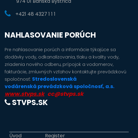
974 01 Banská Bystrica
+421 48 4327 1 1 1
NAHLASOVANIE PORÚCH
Pre nahlasovanie porúch a informácie týkajúce sa
dodávky vody, odkanalizovania, tlaku a kvality vody,
zriadenia nového odberu, prípojok a vodomerov,
fakturácie, zmluvných vzťahov kontaktujte prevádzkovú
Stredoslovenská
spoločnosť:
vodárenská prevádzková spoločnosť, a.s.
www.stvps.sk
cc@stvps.sk
STVPS.SK
Úvod
Register