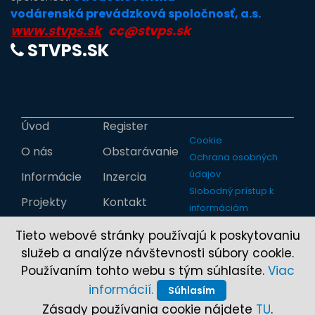
vodárenská prevádzková spoločnosť, a.s.
www.stvps.sk
cc@stvps.sk
STVPS.SK
Úvod
Register
Cookie
O nás
Obstarávanie
Ochrana osobných
údajov
Informácie
Inzercia
Slobodný prístup k
Projekty
Kontakt
informáciám
Tieto webové stránky používajú k poskytovaniu
služeb a analýze návštevnosti súbory cookie.
Používaním tohto webu s tým súhlasíte.
Viac
informácií.
Súhlasím
Zásady používania cookie nájdete
TU
.
Copyright © 2017-2026 StVS, a.s.