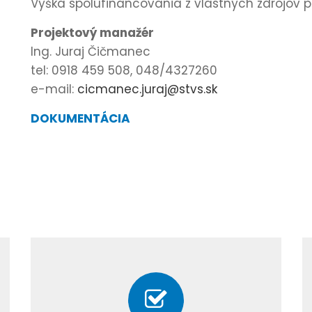
Výška spolufinancovania z vlastných zdrojov pr
Projektový manažér
Ing. Juraj Čičmanec
tel: 0918 459 508, 048/4327260
e-mail:
cicmanec.juraj@stvs.sk
DOKUMENTÁCIA