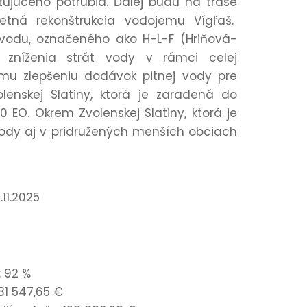
ujúceho potrubia. Ďalej budú na trase
etná rekonštrukcia vodojemu Vígľaš.
vodu, označeného ako H-L-F (Hriňová-
m zníženia strát vody v rámci celej
mu zlepšeniu dodávok pitnej vody pre
enskej Slatiny, ktorá je zaradená do
O. Okrem Zvolenskej Slatiny, ktorá je
ody aj v pridružených menších obciach
11.2025
: 92 %
81 547,65 €