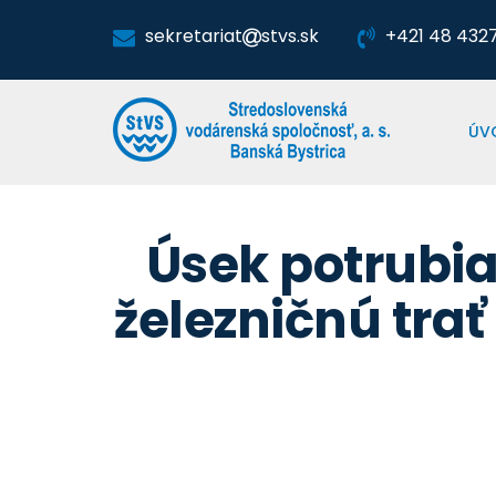
sekretariat
stvs.sk
+421 48 4327 
ÚV
Úsek potrubia
železničnú trať