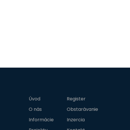
Úvod
Register
O nás
Obstarávanie
Informácie
Inzercia