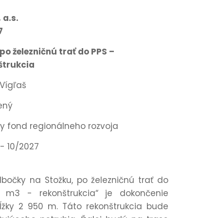
 a.s.
7
po železničnú trať do PPS –
štrukcia
 Vígľaš
ený
y fond regionálneho rozvoja
 - 10/2027
bočky na Stožku, po železničnú trať do
 m3 - rekonštrukcia“ je dokončenie
dĺžky 2 950 m. Táto rekonštrukcia bude