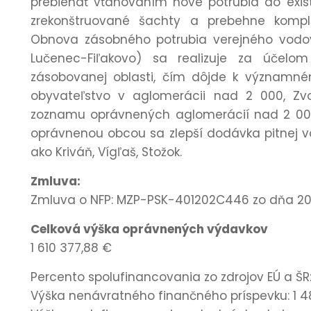
prebiehať vťahovaním nové potrubia do exist
zrekonštruované šachty a prebehne kompl
Obnova zásobného potrubia verejného vodo
Lučenec-Fiľakovo) sa realizuje za účelo
zásobovanej oblasti, čím dôjde k významné
obyvateľstvo v aglomerácii nad 2 000, Zvol
zoznamu oprávnených aglomerácií nad 2 000 E
oprávnenou obcou sa zlepší dodávka pitnej v
ako Kriváň, Vígľaš, Stožok.
Zmluva:
Zmluva o NFP: MZP-PSK-401202C446 zo dňa 20.
Celková výška oprávnených výdavkov
1 610 377,88 €
Percento spolufinancovania zo zdrojov EÚ a ŠR
Výška nenávratného finančného príspevku: 1 4