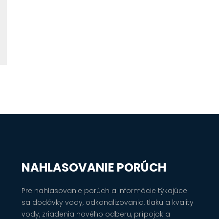
NAHLASOVANIE PORÚCH
Pre nahlasovanie porúch a informácie týkajúce
sa dodávky vody, odkanalizovania, tlaku a kvality
vody, zriadenia nového odberu, prípojok a